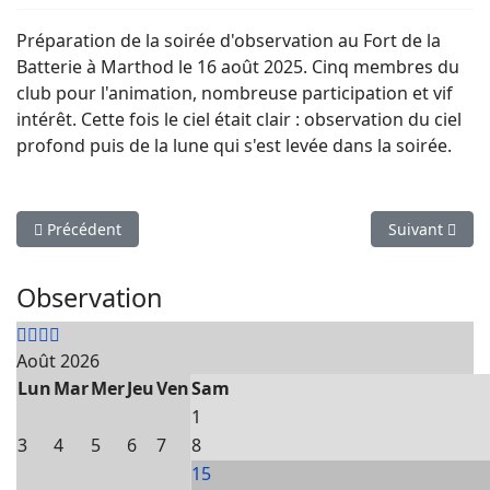
Préparation de la soirée d'observation au Fort de la
Batterie à Marthod le 16 août 2025. Cinq membres du
club pour l'animation, nombreuse participation et vif
intérêt. Cette fois le ciel était clair : observation du ciel
profond puis de la lune qui s'est levée dans la soirée.
Article précédent : Observations août 2025
Article suivan
Précédent
Suivant
Observation
Août 2026
Lun
Mar
Mer
Jeu
Ven
Sam
1
3
4
5
6
7
8
15