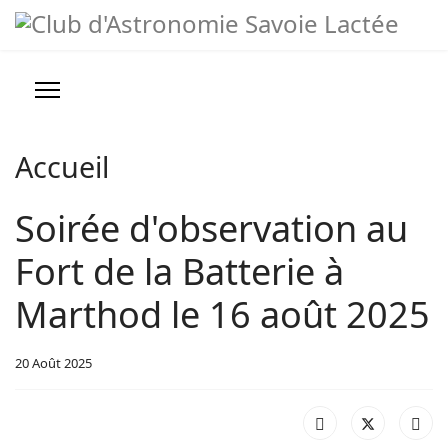
Année
Mois
Année
Mois
précédente
précédent
suivante
suivant
Prévisions météo
Infos pratiques
Accueil
Nous contacter
Soirée d'observation au
>
Fort de la Batterie à
Conseils, Astuces et Liens
Marthod le 16 août 2025
20 Août 2025