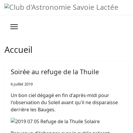
Evénements/animations
Année
Mois
Année
Mois
précédente
précédent
suivante
suivant
Prévisions météo
Infos pratiques
Accueil
Nous contacter
Soirée au refuge de la Thuile
Conseils, Astuces et Liens
6 Juillet 2019
Un bon ciel dégagé en fin d'après-midi pour
l'observation du Soleil avant qu'il ne disparaisse
derrière les Bauges.