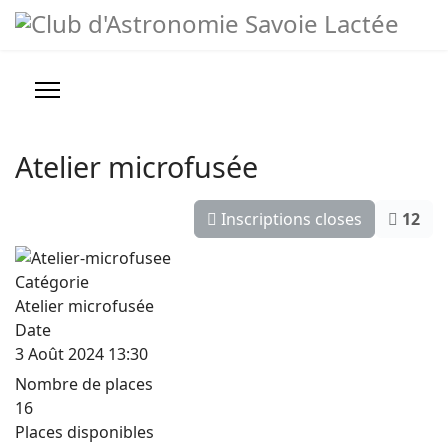
Année
Mois
Année
Mois
précédente
précédent
suivante
suivant
Prévisions météo
Infos pratiques
Atelier microfusée
Nous contacter
Inscriptions closes
12
>
Conseils, Astuces et Liens
Catégorie
Atelier microfusée
Date
3 Août 2024
13:30
Nombre de places
16
Places disponibles