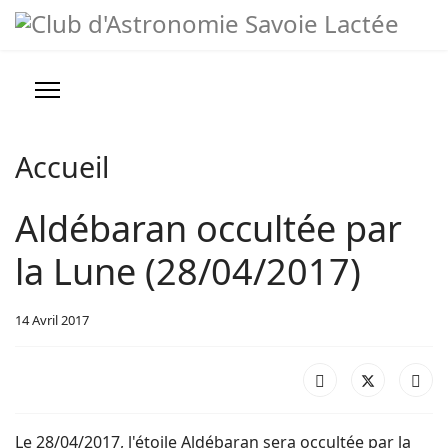
Année
Mois
Année
Mois
précédente
précédent
suivante
suivant
Prévisions météo
Infos pratiques
Accueil
Nous contacter
Aldébaran occultée par
>
la Lune (28/04/2017)
Conseils, Astuces et Liens
14 Avril 2017
Le 28/04/2017, l'étoile Aldébaran sera occultée par la