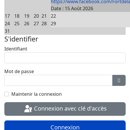
https://www.facebook.com/Fortdela
Date :
15 Août 2026
17
18
19
20
21
22
24
25
26
27
28
29
31
S'identifier
Identifiant
Mot de passe
Affic
Maintenir la connexion
Connexion avec clé d'accès
Connexion