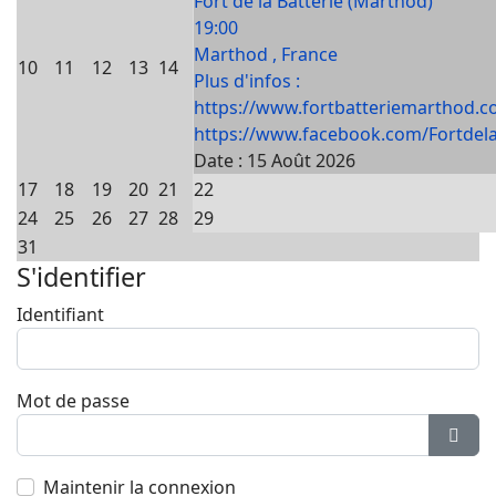
Fort de la Batterie (Marthod)
19:00
Marthod , France
10
11
12
13
14
Plus d'infos :
https://www.fortbatteriemarthod.c
https://www.facebook.com/Fortdela
Date :
15 Août 2026
17
18
19
20
21
22
24
25
26
27
28
29
31
S'identifier
Identifiant
Mot de passe
Affic
Maintenir la connexion