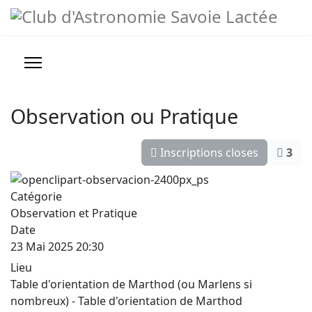
Evénements/animations
Année
Mois
Année
Mois
précédente
précédent
suivante
suivant
Prévisions météo
Infos pratiques
Observation ou Pratique
Nous contacter
Inscriptions closes
3
Conseils, Astuces et Liens
Catégorie
Observation et Pratique
Date
23 Mai 2025
20:30
Lieu
Table d'orientation de Marthod (ou Marlens si
nombreux) - Table d'orientation de Marthod